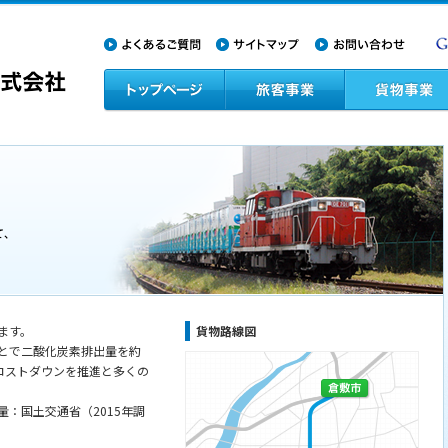
ます。
貨物路線図
とで二酸化炭素排出量を約
コストダウンを推進と多くの
：国土交通省（2015年調