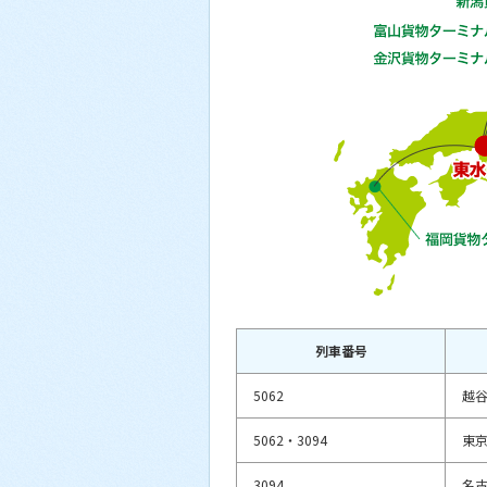
列車番号
5062
越
5062・3094
東
3094
名