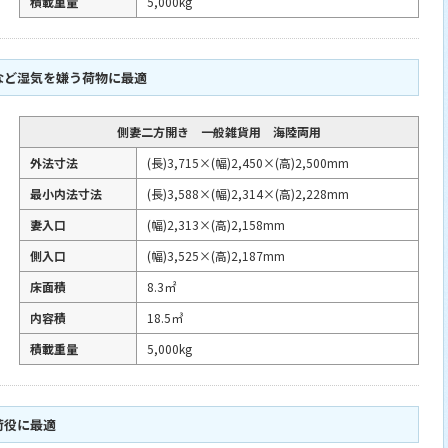
積載重量
5,000kg
など湿気を嫌う荷物に最適
側妻二方開き 一般雑貨用 海陸両用
外法寸法
(長)3,715×(幅)2,450×(高)2,500mm
最小内法寸法
(長)3,588×(幅)2,314×(高)2,228mm
妻入口
(幅)2,313×(高)2,158mm
側入口
(幅)3,525×(高)2,187mm
床面積
8.3㎡
内容積
18.5㎥
積載重量
5,000kg
荷役に最適