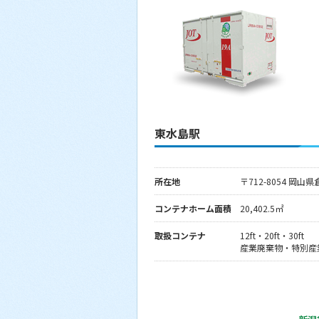
東水島駅
所在地
〒712-8054 岡
コンテナホーム面積
20,402.5㎡
取扱コンテナ
12ft・20ft・30ft
産業廃棄物・特別産