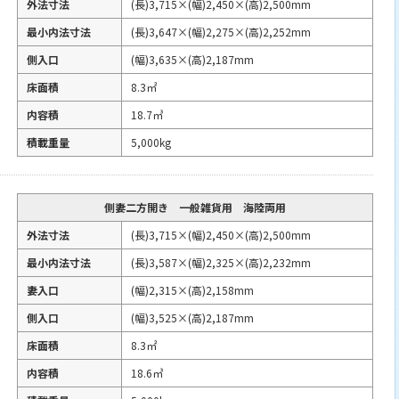
外法寸法
(長)3,715×(幅)2,450×(高)2,500mm
最小内法寸法
(長)3,647×(幅)2,275×(高)2,252mm
側入口
(幅)3,635×(高)2,187mm
床面積
8.3㎡
内容積
18.7㎥
積載重量
5,000kg
側妻二方開き 一般雑貨用 海陸両用
外法寸法
(長)3,715×(幅)2,450×(高)2,500mm
最小内法寸法
(長)3,587×(幅)2,325×(高)2,232mm
妻入口
(幅)2,315×(高)2,158mm
側入口
(幅)3,525×(高)2,187mm
床面積
8.3㎡
内容積
18.6㎥