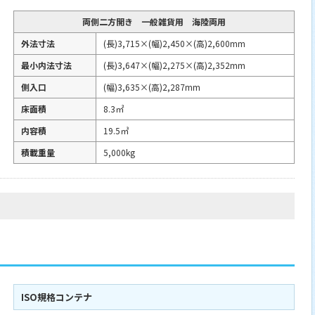
両側二方開き 一般雑貨用 海陸両用
外法寸法
(長)3,715×(幅)2,450×(高)2,600mm
最小内法寸法
(長)3,647×(幅)2,275×(高)2,352mm
側入口
(幅)3,635×(高)2,287mm
床面積
8.3㎡
内容積
19.5㎥
積載重量
5,000kg
ISO規格コンテナ