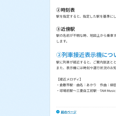
②時刻表
駅を指定すると、指定した駅を基準に
③近傍駅
駅の名前が不明な時、地図上から乗車
します。
②列車接近表示機につ
駅に列車が接近すると、ご案内放送と
また、表示機には時刻や運行状況のお
【接近メロディ】
・倉敷市駅…曲名：あかり 作曲：柳田 
・球場前駅～三菱自工前駅…TAM Music F
前のページ