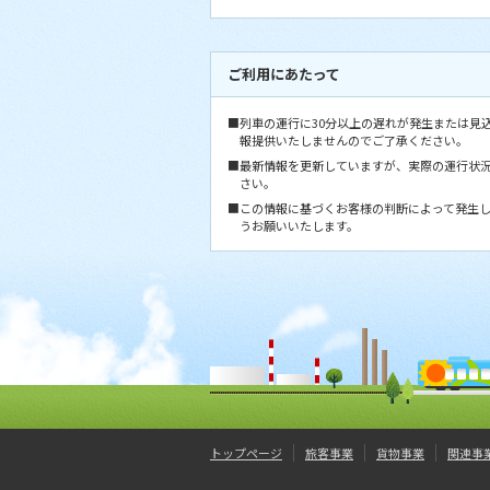
ご利用にあたって
■列車の運行に30分以上の遅れが発生または見
報提供いたしませんのでご了承ください。
■最新情報を更新していますが、実際の運行状
さい。
■この情報に基づくお客様の判断によって発生
うお願いいたします。
トップページ
旅客事業
貨物事業
関連事