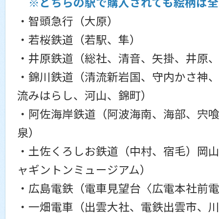
※どちらの駅で購入されても絵柄は全
・智頭急行（大原）
・若桜鉄道（若駅、隼）
・井原鉄道（総社、清音、矢掛、井原
・錦川鉄道（清流新岩国、守内かさ神
流みはらし、河山、錦町）
・阿佐海岸鉄道（阿波海南、海部、宍
泉）
・土佐くろしお鉄道（中村、宿毛）岡
ャギントンミュージアム）
・広島電鉄（電車見望台〈広電本社前
・一畑電車（出雲大社、電鉄出雲市、