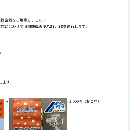
応援企画をご用意しました！！
対応に合わせて
旧国鉄車両キハ37，38を運行します
。
す。
します。
）
+
=1,000円（おとな）