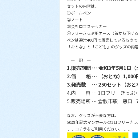
セットの内容は、
①ボールペン
②ノート
③会社ロゴステッカー
④フリーきっぷ用ケース（首から下げ
ペンは通常400円で販売しているもので
「おとな」と「こども」のグッズの内
― 記 ―
1.販売期間 … 令和3年5月1日
2.価 格 … （おとな）1,00
3.発売数 … 250セット（おと
4.内 容 … 1日フリーきっぷ
5.販売場所 … 倉敷市駅 窓口 7:
なお、グッズが不要な方は、
50周年記念マンホールの1日フリーきっ
↓↓コチラをご利用ください。↓↓