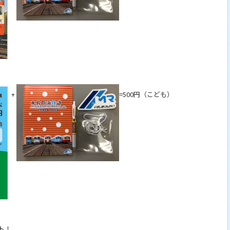
+
=500円（こども）
ト！