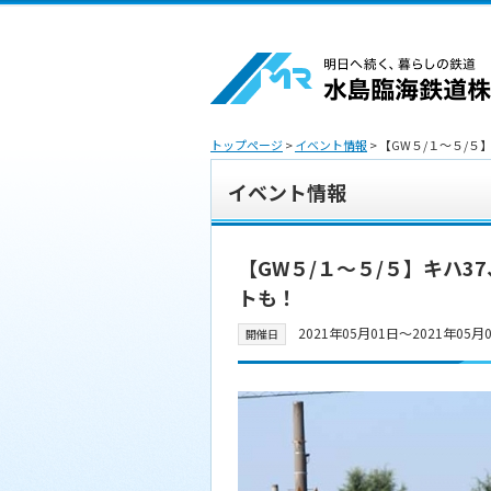
トップページ
>
イベント情報
> 【GW５/１～５/
イベント情報
【GW５/１～５/５】キハ3
トも！
2021年05月01日〜2021年05月
開催日