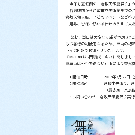
今年も夏恒例の「倉敷天領夏祭り」が
倉敷駅前から倉敷市立美術館までの倉
倉敷天領太鼓、子どもイベントなど盛
是非、皆様お誘いあわせのうえご来
なお、当日は大変な混雑が予想されま
もお客様の利便を図るため、車両の増
下記のPDFでお知らせいたします。
※MRT300は2両編成、キハに関しま
※車両はやむを得ない理由により突然
1.開催日時 2017年7月22日（土
2.開催場所 倉敷中央通り、倉敷
（最寄駅：水島臨海鉄道 倉
3.お問い合わせ 倉敷天領夏祭り実
http://www