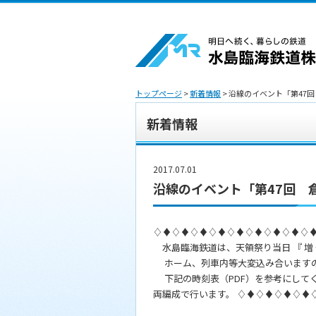
トップページ
>
新着情報
> 沿線のイベント「第4
新着情報
2017.07.01
沿線のイベント「第47回
♢♦♢♦♢♦♢♦♢♦♢♦♢♦♢♦♢
水島臨海鉄道は、天領祭り当日 『 増 便
ホーム、列車内等大変込み合いますの
下記の時刻表（PDF）を参考にしてく
両編成で行います。 ♢♦♢♦♢♦♢♦