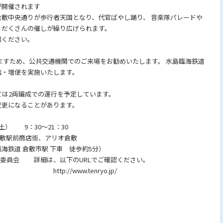
開催されます
敷中央通りが歩行者天国となり、代官ばやし踊り、 音楽隊パレードや
りだくさんの催しが繰り広げられます。
場ください。
すため、公共交通機関でのご来場をお勧めいたします。 水島臨海鉄道
結・増便を実施いたします。
しては2両編成での運行を予定しています。
変更になることがあります。
） 9：30～21：30
駅前商店街、アリオ倉敷
敷市駅 下車 徒歩約5分）
行委員会 詳細は、以下のURLでご確認ください。
.tenryo.jp/