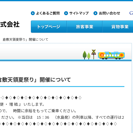
7回 倉敷天領夏祭り」開催について
 倉敷天領夏祭り」開催について
♦♢♦♢♦♢♦♢♦♢♦♢♦♢♦♢♦♢♦♢♦♢
 ・ 増 結 』 いたします。
で、 時間に余裕をもってご乗車ください。
ださい。 ※当日は 15：36 （水島発）の列車以降、すべての運行は2
♢♦♢♦♢♦♢♦♢♦♢♦♢♦♢♦♢♦♢♦♢♦♢♦♢♦♢♦♢♦♢