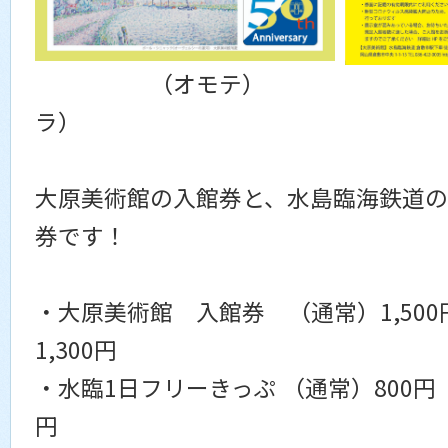
（オモテ）
ラ）
大原美術館の入館券と、水島臨海鉄道の
券です！
・大原美術館 入館券 （通常）1,50
1,300円
・水臨1日フリーきっぷ （通常）800
円