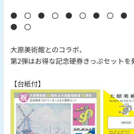
● 〇 ● 〇 ● 〇 ● 〇 ●
● 〇
大原美術館とのコラボ、
第2弾はお得な記念硬券きっぷセットを
【台紙付】