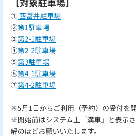
【対象駐車場】
①
西富井駐車場
②
第1駐車場
③
第2-1駐車場
④
第2-2駐車場
⑤
第3駐車場
⑥
第4-1駐車場
⑦
第4-2駐車場
※5月1日からご利用（予約）の受付を
※開始前はシステム上「満車」と表示さ
解のほどお願いいたします。