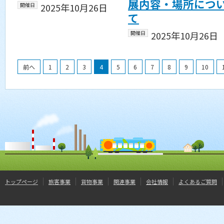
展内容・場所につ
開催日
2025年10月26日
て
開催日
2025年10月26日
前へ
1
2
3
4
5
6
7
8
9
10
トップページ
旅客事業
貨物事業
関連事業
会社情報
よくあるご質問