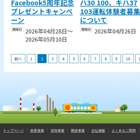
Facebook5周年記念
ハ30 100、キハ37
プレゼントキャンペ
103運転体験者募
ーン
について
開催日
2026年04月28日〜
開催日
2026年04月26日
2026年05月10日
前へ
1
2
3
4
5
6
7
8
9
10
トップページ
旅客事業
貨物事業
関連事業
会社情報
よくあるご質問