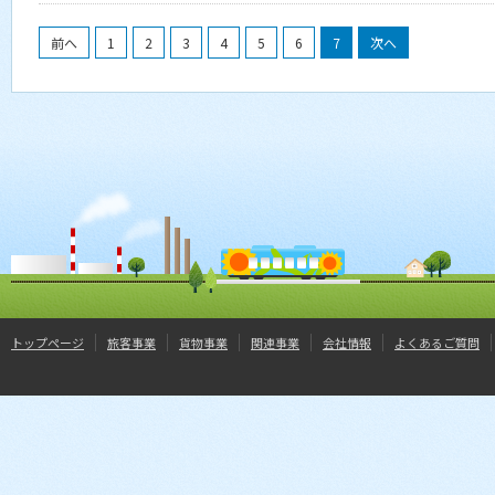
前へ
1
2
3
4
5
6
7
次へ
トップページ
旅客事業
貨物事業
関連事業
会社情報
よくあるご質問